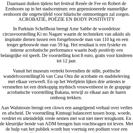
Daarnaast duiken tijdens het festival
Renée de Fee
en
Robert de
Eenhoorn
op in het stadscentrum: een gepensioneerde mannelijke
eenhoorn die ongetwijfeld voor hilarische ontmoetingen zal zorgen.
ACROBATIE, POËZIE EN BODY POSITIVITY
In Parktuin Schelfhout brengt
Arne Sabbe
de woordeloze
circusvoorstelling
Ki no Nagare
waarin de technieken van aikido als
inspiratie dienen tussen een forsgebouwde man van 110 kg en een
tenger gebouwde man van 59 kg. Het resultaat is een fysieke en
intieme acrobatische performance waarin
body positivity
een
belangrijke rol speelt. De voorstelling kost 8 euro, gratis voor kinderen
tot 12 jaar.
Vanuit het museum vertrekt bovendien de stille, poëtische
wandelvoorstellingOù
van
Casa
Otra
die acrobatie en stadsbeleving
met elkaar verweeft. En op het Werfplein lijken drie artiestes te
versmelten tot een driekoppig mythisch vrouwenbeest in de grappige
acrobatische voorstelling
Bakana
, terwijl ze elkaar aan de haren
omhoog trekken.
Aan Walstroom brengt een clown een aangrijpend verhaal over verlies
en afscheid. De voorstelling
Kintsugi
balanceert tussen hoop, woede,
verdriet en uiteindelijk vrede nemen met wat niet meer terugkomt. En
de kleurrijke bende van
ADM
brengen hun vrachtwagen tot leven. Met
de hulp van het publiek wordt hun voertuig een podium voor een