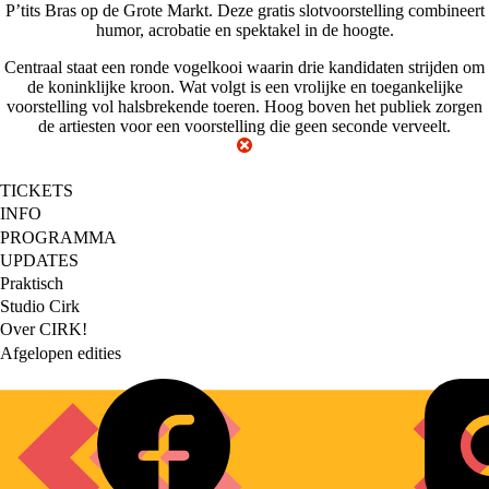
P’tits Bras
op de Grote Markt. Deze
gratis
slotvoorstelling combineert
humor, acrobatie en spektakel in de hoogte.
Centraal staat een ronde vogelkooi waarin drie kandidaten strijden om
de koninklijke kroon. Wat volgt is een vrolijke en toegankelijke
voorstelling vol halsbrekende toeren. Hoog boven het publiek zorgen
de artiesten voor een voorstelling die geen seconde verveelt.
TICKETS
Footer
INFO
PROGRAMMA
main
UPDATES
Praktisch
Footer
Studio Cirk
Over CIRK!
secondary
Afgelopen edities
Social
links