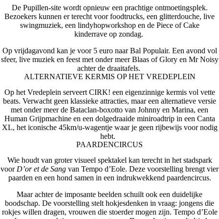
De Pupillen-site wordt opnieuw een prachtige ontmoetingsplek.
Bezoekers kunnen er terecht voor foodtrucks, een glitterdouche, live
swingmuziek, een lindyhopworkshop en de
Piece of Cake
kinderrave
op zondag.
Op vrijdagavond kan je voor 5 euro naar
Bal Populair
. Een avond vol
sfeer, live muziek en feest met onder meer Blaas
of Glory en
Mr Noisy
achter de draaitafels.
ALTERNATIEVE KERMIS OP HET VREDEPLEIN
Op het Vredeplein serveert CIRK! een eigenzinnige kermis vol vette
beats. Verwacht geen klassieke attracties, maar een alternatieve versie
met onder meer de
Bataclan-boxotto
van
Johnny en Marina, een
Human Grijpmachine
en een dolgedraaide miniroadtrip in een Canta
XL, het iconische 45km/u-wagentje waar je geen rijbewijs voor nodig
hebt.
PAARDENCIRCUS
Wie houdt van groter visueel spektakel kan terecht in het stadspark
voor
D’or et de Sang
van
Tempo d’Eole
. Deze voorstelling brengt vier
paarden en een hond samen in een indrukwekkend paardencircus.
Maar achter de imposante beelden schuilt ook een duidelijke
boodschap. De voorstelling stelt hokjesdenken in vraag: jongens die
rokjes willen dragen, vrouwen die stoerder mogen zijn. Tempo d’Eole