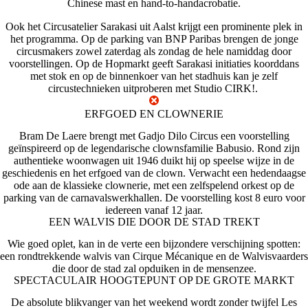
Chinese mast en hand-to-handacrobatie.
Ook het
Circusatelier Sarakasi
uit Aalst krijgt een prominente plek in
het programma. Op de parking van BNP Paribas brengen de jonge
circusmakers zowel zaterdag als zondag de hele namiddag door
voorstellingen. Op de Hopmarkt geeft Sarakasi initiaties koorddans
met stok en op de binnenkoer van het stadhuis kan je zelf
circustechnieken uitproberen met
Studio CIRK!
.
ERFGOED EN CLOWNERIE
Bram De Laere
brengt met
Gadjo Dilo Circus
een voorstelling
geïnspireerd op de legendarische clownsfamilie
Babusio
. Rond zijn
authentieke woonwagen uit 1946 duikt hij op speelse wijze in de
geschiedenis en het erfgoed van de clown. Verwacht een hedendaagse
ode aan de klassieke clownerie, met een zelfspelend orkest op de
parking van de carnavalswerkhallen. De voorstelling kost 8 euro voor
iedereen vanaf 12 jaar.
EEN WALVIS DIE DOOR DE STAD TREKT
Wie goed oplet, kan in de verte een bijzondere verschijning spotten:
een rondtrekkende walvis van
Cirque
Mécanique
en de Walvisvaarders
die door de stad zal opduiken in de mensenzee.
SPECTACULAIR HOOGTEPUNT OP DE GROTE MARKT
De absolute blikvanger van het weekend wordt zonder twijfel
Les