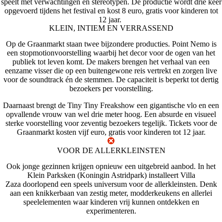
speelt met verwachtingen en stereotypen. De productie wordt drie keer
opgevoerd tijdens het festival en kost 8 euro, gratis voor kinderen tot
12 jaar.
KLEIN, INTIEM EN VERRASSEND
Op de Graanmarkt staan twee bijzondere producties.
Point Nemo
is
een stopmotionvoorstelling waarbij het decor voor de ogen van het
publiek tot leven komt. De makers brengen het verhaal van een
eenzame visser die op een buitengewone reis vertrekt en zorgen live
voor de soundtrack én de stemmen. De capaciteit is beperkt tot dertig
bezoekers per voorstelling.
Daarnaast brengt de
Tiny Tiny Freakshow
een gigantische vlo en een
opvallende vrouw van wel drie meter hoog. Een absurde en visueel
sterke voorstelling voor zeventig bezoekers tegelijk. Tickets voor de
Graanmarkt kosten vijf euro, gratis voor kinderen tot 12 jaar.
VOOR DE ALLERKLEINSTEN
Ook jonge gezinnen krijgen opnieuw een uitgebreid aanbod. In het
Klein Parksken (Koningin Astridpark) installeert
Villa
Zaza
doorlopend een speels universum voor de allerkleinsten. Denk
aan een knikkerbaan van zestig meter, modderkeukens en allerlei
speelelementen waar kinderen vrij kunnen ontdekken en
experimenteren.