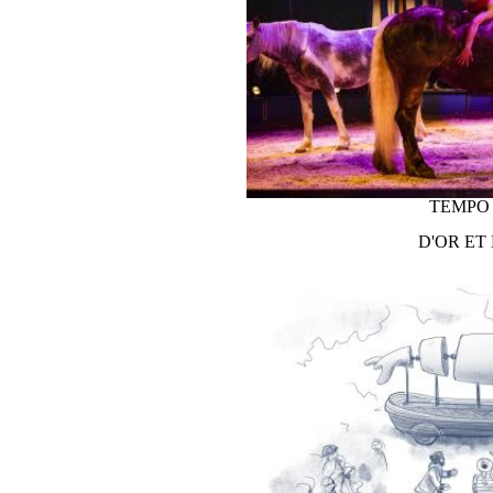
STADSPARK (TENT)
TICKETS KOPEN
TEMPO 
D'OR ET