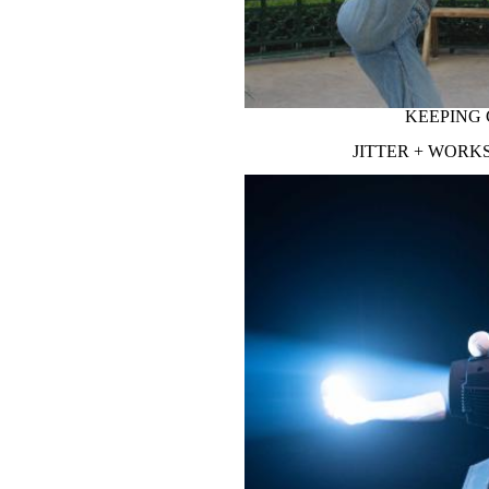
PUPILLEN
KEEPING
JITTER + WORK