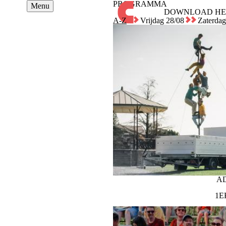
PROGRAMMA
Overslaan
Menu
DOWNLOAD HE
en
A-Z
Vrijdag 28/08
Zaterdag
naar
de
inhoud
gaan
STATIEPLEIN
A
1E