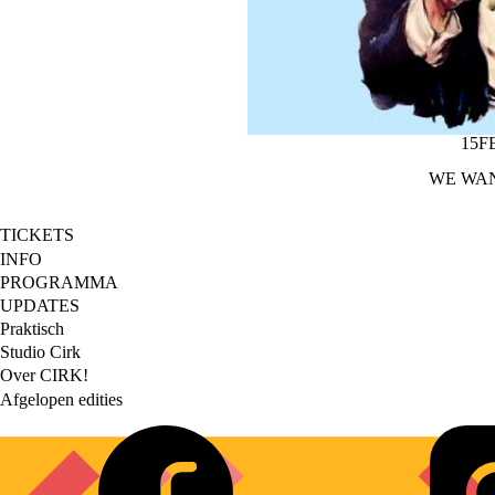
HOPMARKT (EVENEMENTENP
15F
WE WAN
TICKETS
Footer
INFO
PROGRAMMA
main
UPDATES
Praktisch
Footer
Studio Cirk
Over CIRK!
secondary
Afgelopen edities
Social
links