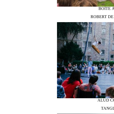
HOPMARKT (BOMENPLEIN)
BOÎTE 
ROBERT DE
WERFPLEIN
ALUD C
TANGL