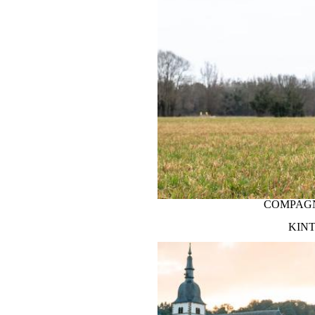
WALSTROOM
COMPAGN
KINT