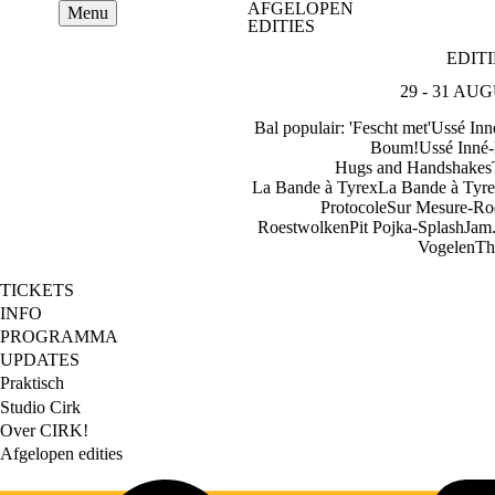
AFGELOPEN
Overslaan
Menu
EDITIES
en
naar
EDITI
de
inhoud
29 - 31 AU
gaan
Bal populair: 'Fescht met'
Ussé Inn
Boum!
Ussé Inné
-
Hugs and Handshakes
La Bande à Tyrex
La Bande à Tyr
Protocole
Sur Mesure
-
Ro
Roestwolken
Pit Pojka
-
Splash
Jam.
Vogelen
Th
TICKETS
Footer
INFO
PROGRAMMA
main
UPDATES
Praktisch
Footer
Studio Cirk
Over CIRK!
secondary
Afgelopen edities