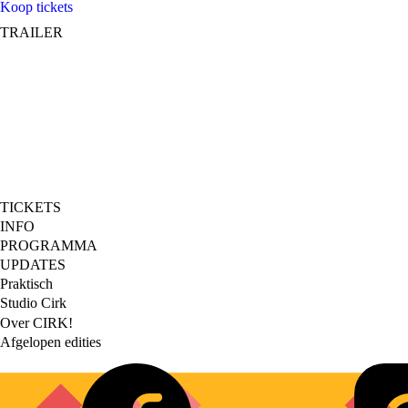
Koop tickets
TRAILER
TICKETS
Footer
INFO
PROGRAMMA
main
UPDATES
Praktisch
Footer
Studio Cirk
Over CIRK!
secondary
Afgelopen edities
Social
links