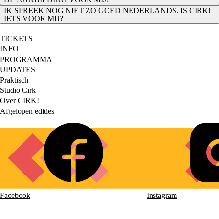
IK SPREEK NOG NIET ZO GOED NEDERLANDS. IS CIRK!
IETS VOOR MIJ?
TICKETS
Footer
INFO
PROGRAMMA
main
UPDATES
Praktisch
Footer
Studio Cirk
Over CIRK!
secondary
Afgelopen edities
Social
links
Facebook
Instagram