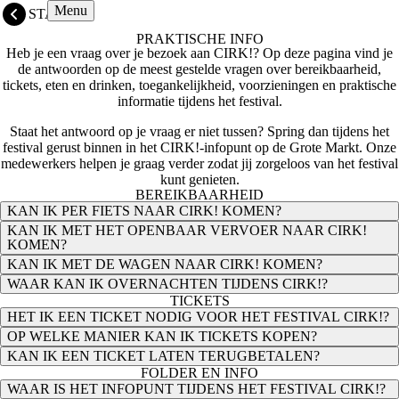
Overslaan
Menu
START
en
PRAKTISCHE INFO
naar
Heb je een vraag over je bezoek aan CIRK!? Op deze pagina vind je
de
de antwoorden op de meest gestelde vragen over bereikbaarheid,
inhoud
tickets, eten en drinken, toegankelijkheid, voorzieningen en praktische
gaan
informatie tijdens het festival.
Staat het antwoord op je vraag er niet tussen? Spring dan tijdens het
festival gerust binnen in het CIRK!-infopunt op de Grote Markt. Onze
medewerkers helpen je graag verder zodat jij zorgeloos van het festival
kunt genieten.
BEREIKBAARHEID
KAN IK PER FIETS NAAR CIRK! KOMEN?
KAN IK MET HET OPENBAAR VERVOER NAAR CIRK!
KOMEN?
KAN IK MET DE WAGEN NAAR CIRK! KOMEN?
WAAR KAN IK OVERNACHTEN TIJDENS CIRK!?
TICKETS
HET IK EEN TICKET NODIG VOOR HET FESTIVAL CIRK!?
OP WELKE MANIER KAN IK TICKETS KOPEN?
KAN IK EEN TICKET LATEN TERUGBETALEN?
FOLDER EN INFO
WAAR IS HET INFOPUNT TIJDENS HET FESTIVAL CIRK!?