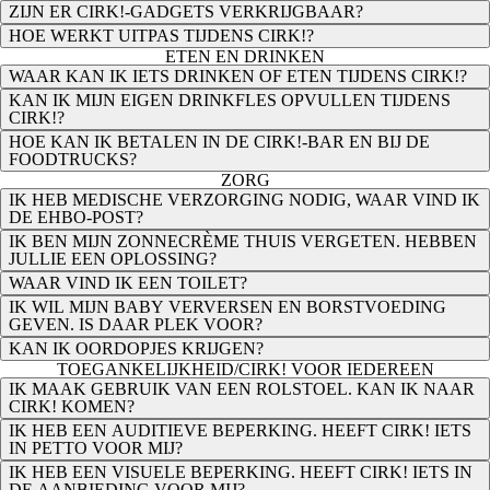
ZIJN ER CIRK!-GADGETS VERKRIJGBAAR?
HOE WERKT UITPAS TIJDENS CIRK!?
ETEN EN DRINKEN
WAAR KAN IK IETS DRINKEN OF ETEN TIJDENS CIRK!?
KAN IK MIJN EIGEN DRINKFLES OPVULLEN TIJDENS
CIRK!?
HOE KAN IK BETALEN IN DE CIRK!-BAR EN BIJ DE
FOODTRUCKS?
ZORG
IK HEB MEDISCHE VERZORGING NODIG, WAAR VIND IK
DE EHBO-POST?
IK BEN MIJN ZONNECRÈME THUIS VERGETEN. HEBBEN
JULLIE EEN OPLOSSING?
WAAR VIND IK EEN TOILET?
IK WIL MIJN BABY VERVERSEN EN BORSTVOEDING
GEVEN. IS DAAR PLEK VOOR?
KAN IK OORDOPJES KRIJGEN?
TOEGANKELIJKHEID/CIRK! VOOR IEDEREEN
IK MAAK GEBRUIK VAN EEN ROLSTOEL. KAN IK NAAR
CIRK! KOMEN?
IK HEB EEN AUDITIEVE BEPERKING. HEEFT CIRK! IETS
IN PETTO VOOR MIJ?
IK HEB EEN VISUELE BEPERKING. HEEFT CIRK! IETS IN
DE AANBIEDING VOOR MIJ?