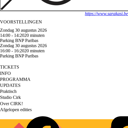
https://www.sarakasi.be
VOORSTELLINGEN
Zondag 30 augustus 2026
14:00 - 14:20
20 minuten
Parking BNP Paribas
Zondag 30 augustus 2026
16:00 - 16:20
20 minuten
Parking BNP Paribas
TICKETS
Footer
INFO
PROGRAMMA
main
UPDATES
Praktisch
Footer
Studio Cirk
Over CIRK!
secondary
Afgelopen edities
Social